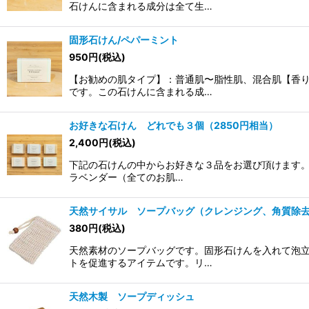
石けんに含まれる成分は全て生…
固形石けん/ペパーミント
950
円
(税込)
【お勧めの肌タイプ】：普通肌〜脂性肌、混合肌【香
です。この石けんに含まれる成…
お好きな石けん どれでも３個（2850円相当）
2,400
円
(税込)
下記の石けんの中からお好きな３品をお選び頂けます。
ラベンダー（全てのお肌…
天然サイサル ソープバッグ（クレンジング、角質除
380
円
(税込)
天然素材のソープバッグです。固形石けんを入れて泡
トを促進するアイテムです。リ…
天然木製 ソープディッシュ