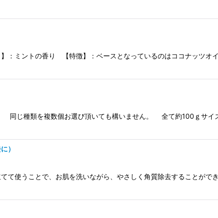
り】：ミントの香り 【特徴】：ベースとなっているのはココナッツオ
 同じ種類を複数個お選び頂いても構いません。 全て約100ｇサイ
去に）
立てて使うことで、お肌を洗いながら、やさしく角質除去することがで