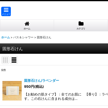
メニュー
ホーム
カテゴリ
ホーム
>
バス＆シャワー
>
固形石けん
固形石けん
9
件
表示数
:
固形石けん/ラベンダー
950
円
(税込)
並び順
:
【お勧めの肌タイプ】：全てのお肌に 【香り】：ラ
す。この石けんに含まれる成分は…