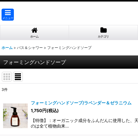
メニュー
ホーム
カテゴリ
ホーム
>
バス＆シャワー
>
フォーミングハンドソープ
フォーミングハンドソープ
3
件
表示数
:
フォーミングハンドソープ/ラベンダー＆ゼラニウム
1,750
円
(税込)
並び順
:
【特徴】：オーガニック成分をふんだんに使用した、天
のは全て植物由来…