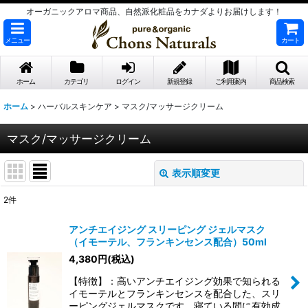
オーガニックアロマ商品、自然派化粧品をカナダよりお届けします！
メニュー
カート
ホーム
カテゴリ
ログイン
新規登録
ご利用案内
商品検索
ホーム
>
ハーバルスキンケア
>
マスク/マッサージクリーム
マスク/マッサージクリーム
表示順変更
閉じる
2
件
表示数
:
アンチエイジング スリーピング ジェルマスク
（イモーテル、フランキンセンス配合）50ml
並び順
:
4,380
円
(税込)
【特徴】：高いアンチエイジング効果で知られる
絞り込む
イモーテルとフランキンセンスを配合した、スリ
ーピングジェルマスクです。寝ている間に有効成