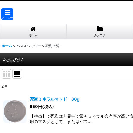
メニュー
ホーム
カテゴリ
ホーム
>
バス＆シャワー
>
死海の泥
死海の泥
2
件
表示数
:
死海ミネラルマッド 60g
950
円
(税込)
並び順
:
【特徴】：死海は世界中で最もミネラル含有率が高い
用のマスクとして、またはバス…