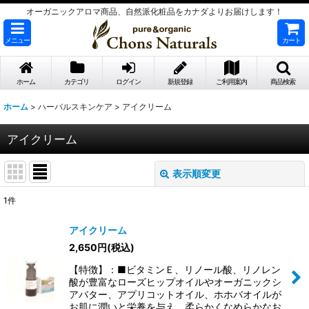
オーガニックアロマ商品、自然派化粧品をカナダよりお届けします！
メニュー
カート
ホーム
カテゴリ
ログイン
新規登録
ご利用案内
商品検索
ホーム
>
ハーバルスキンケア
>
アイクリーム
アイクリーム
表示順変更
閉じる
1
件
表示数
:
アイクリーム
2,650
円
(税込)
並び順
:
【特徴】：■ビタミンＥ、リノール酸、リノレン
酸が豊富なローズヒップオイルやオーガニックシ
絞り込む
アバター、アプリコットオイル、ホホバオイルが
お肌に潤いと栄養を与え、柔らかくなめらかなお