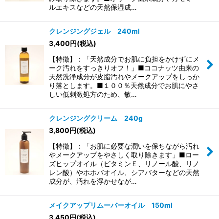
ルエキスなどの天然保湿成…
クレンジングジェル 240ml
3,400
円
(税込)
【特徴】：「天然成分でお肌に負担をかけずにメ
ーク汚れをすっきりオフ！」■ココナッツ由来の
天然洗浄成分が皮脂汚れやメークアップをしっか
り落とします。■１００％天然成分でお肌にやさ
しい低刺激処方のため、敏…
クレンジングクリーム 240g
3,800
円
(税込)
【特徴】：「お肌に必要な潤いを保ちながら汚れ
やメークアップをやさしく取り除きます」■ロー
ズヒップオイル（ビタミンＥ、リノール酸、リノ
レン酸）やホホバオイル、シアバターなどの天然
成分が、汚れを浮かせなが…
メイクアップリムーバーオイル 150ml
3,450
円
(税込)