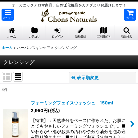
オーガニックアロマ商品、自然派化粧品をカナダよりお届けします！
メニュー
カート
ホーム
カテゴリ
ログイン
新規登録
ご利用案内
商品検索
ホーム
>
ハーバルスキンケア
>
クレンジング
クレンジング
表示順変更
閉じる
4
件
表示数
:
フォーミングフェイスウォッシュ 150ml
2,950
円
(税込)
並び順
:
【特徴】：天然成分をベースに作られた、お肌に
とてもやさしいフォーミングウォッシュです。■
絞り込む
やわらかい泡がお肌の汚れや余分な油分を包み込
み取り除きます。■オリーブ由来成分やカモミー