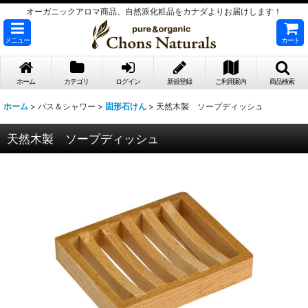
オーガニックアロマ商品、自然派化粧品をカナダよりお届けします！
メニュー
カート
ホーム
カテゴリ
ログイン
新規登録
ご利用案内
商品検索
ホーム
>
バス＆シャワー
>
固形石けん
>
天然木製 ソープディッシュ
天然木製 ソープディッシュ