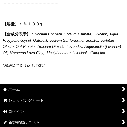
＝＝＝＝＝＝＝＝＝＝＝＝＝＝
【容量】：
約１００g
【全成分表示】：
Sodium Cocoate, Sodium Palmate, Glycerin, Aqua,
Propylene Glycol, Oatmeal, Sodium Safflowerate, Sorbitol, Sorbitan
Oleate, Oat Protein, Titanium Dioxide, Lavandula Angustifolia (lavender)
Oil, Moroccan Lava Clay, *Linalyl acetate, *Linalool, *Camphor
*精油に含まれる天然成分
ホーム
ショッピングカート
ログイン
新規登録はこちら