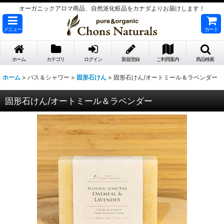
オーガニックアロマ商品、自然派化粧品をカナダよりお届けします！
メニュー
カート
ホーム
カテゴリ
ログイン
新規登録
ご利用案内
商品検索
ホーム
>
バス＆シャワー
>
固形石けん
>
固形石けん/オートミール＆ラベンダー
固形石けん/オートミール＆ラベンダー