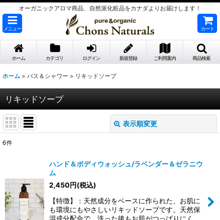
オーガニックアロマ商品、自然派化粧品をカナダよりお届けします！
メニュー
カート
ホーム
カテゴリ
ログイン
新規登録
ご利用案内
商品検索
ホーム
>
バス＆シャワー
>
リキッドソープ
リキッドソープ
表示順変更
閉じる
6
件
表示数
:
ハンド＆ボディウォッシュ/ラベンダー＆ゼラニウ
ム
並び順
:
2,450
円
(税込)
【特徴】：天然成分をベースに作られた、お肌に
絞り込む
も環境にもやさしいリキッドソープです。天然保
湿成分配合で、洗った後もお肌がつっぱりにく