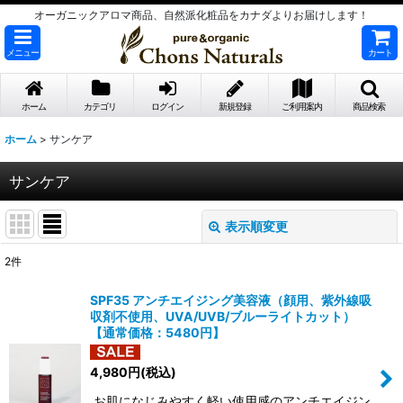
オーガニックアロマ商品、自然派化粧品をカナダよりお届けします！
メニュー
カート
ホーム
カテゴリ
ログイン
新規登録
ご利用案内
商品検索
ホーム
>
サンケア
サンケア
表示順変更
閉じる
2
件
表示数
:
SPF35 アンチエイジング美容液（顔用、紫外線吸
収剤不使用、UVA/UVB/ブルーライトカット）
並び順
:
【通常価格：5480円】
4,980
円
(税込)
絞り込む
お肌になじみやすく軽い使用感のアンチエイジン