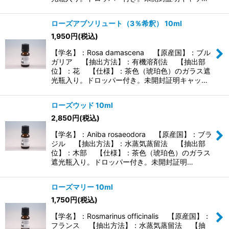
ローズアブソリュート（3％希釈） 10ml
1,950
円
(税込)
【学名】：Rosa damascena 【原産国】：ブル
ガリア 【抽出方法】：有機溶剤法 【抽出部
位】：花 【仕様】：茶色（琥珀色）のガラス遮
光瓶入り。ドロッパー付き。未開封証明キャッ…
ローズウッド 10ml
2,850
円
(税込)
【学名】：Aniba rosaeodora 【原産国】：ブラ
ジル 【抽出方法】：水蒸気蒸留法 【抽出部
位】：木部 【仕様】：茶色（琥珀色）のガラス
遮光瓶入り。ドロッパー付き。未開封証明…
ローズマリー 10ml
1,750
円
(税込)
【学名】：Rosmarinus officinalis 【原産国】：
フランス 【抽出方法】：水蒸気蒸留法 【抽