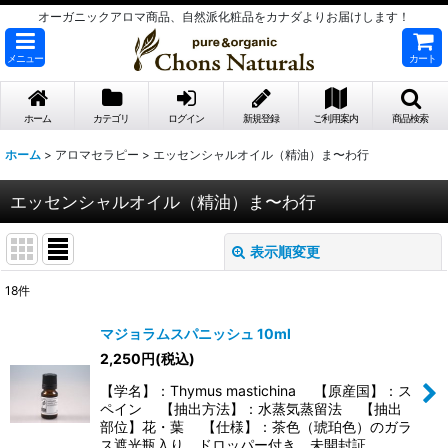
オーガニックアロマ商品、自然派化粧品をカナダよりお届けします！
メニュー
カート
ホーム
カテゴリ
ログイン
新規登録
ご利用案内
商品検索
ホーム
>
アロマセラピー
>
エッセンシャルオイル（精油）ま〜わ行
エッセンシャルオイル（精油）ま〜わ行
表示順変更
閉じる
18
件
表示数
:
マジョラムスパニッシュ 10ml
2,250
円
(税込)
並び順
:
【学名】：Thymus mastichina 【原産国】：ス
ペイン 【抽出方法】：水蒸気蒸留法 【抽出
絞り込む
部位】花・葉 【仕様】：茶色（琥珀色）のガラ
ス遮光瓶入り。ドロッパー付き。未開封証…