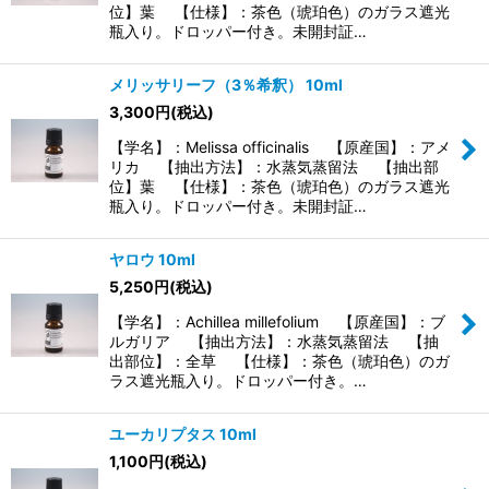
位】葉 【仕様】：茶色（琥珀色）のガラス遮光
瓶入り。ドロッパー付き。未開封証…
メリッサリーフ（3％希釈） 10ml
3,300
円
(税込)
【学名】：Melissa officinalis 【原産国】：アメ
リカ 【抽出方法】：水蒸気蒸留法 【抽出部
位】葉 【仕様】：茶色（琥珀色）のガラス遮光
瓶入り。ドロッパー付き。未開封証…
ヤロウ 10ml
5,250
円
(税込)
【学名】：Achillea millefolium 【原産国】：ブ
ルガリア 【抽出方法】：水蒸気蒸留法 【抽
出部位】：全草 【仕様】：茶色（琥珀色）のガ
ラス遮光瓶入り。ドロッパー付き。…
ユーカリプタス 10ml
1,100
円
(税込)