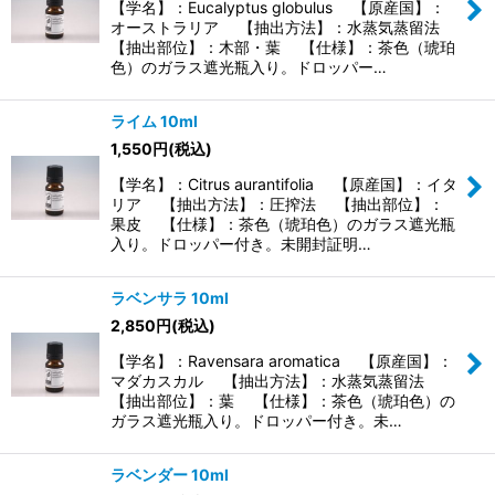
【学名】：Eucalyptus globulus 【原産国】：
オーストラリア 【抽出方法】：水蒸気蒸留法
【抽出部位】：木部・葉 【仕様】：茶色（琥珀
色）のガラス遮光瓶入り。ドロッパー…
ライム 10ml
1,550
円
(税込)
【学名】：Citrus aurantifolia 【原産国】：イタ
リア 【抽出方法】：圧搾法 【抽出部位】：
果皮 【仕様】：茶色（琥珀色）のガラス遮光瓶
入り。ドロッパー付き。未開封証明…
ラベンサラ 10ml
2,850
円
(税込)
【学名】：Ravensara aromatica 【原産国】：
マダカスカル 【抽出方法】：水蒸気蒸留法
【抽出部位】：葉 【仕様】：茶色（琥珀色）の
ガラス遮光瓶入り。ドロッパー付き。未…
ラベンダー 10ml