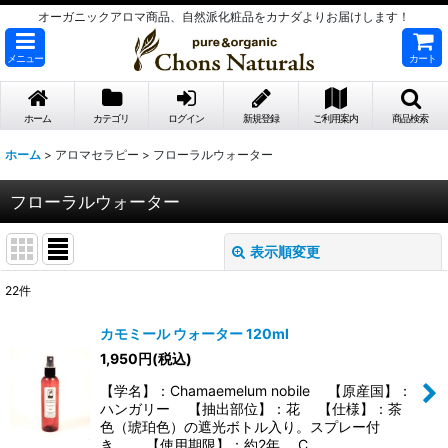
オーガニックアロマ商品、自然派化粧品をカナダよりお届けします！
メニュー
カート
ホーム
カテゴリ
ログイン
新規登録
ご利用案内
商品検索
ホーム
>
アロマセラピー
>
フローラルウォーター
フローラルウォーター
表示順変更
閉じる
22
件
表示数
:
カモミール ウォーター 120ml
1,950
円
(税込)
並び順
:
【学名】：Chamaemelum nobile 【原産国】：
ハンガリー 【抽出部位】：花 【仕様】：茶
絞り込む
色（琥珀色）の遮光ボトル入り。スプレー付
き。 【使用期限】：約2年 C…