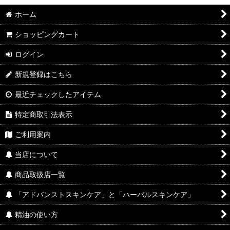
ホーム
アロマセラピー (全商品)
並び順
:
ショッピングカート
エッセンシャルオイル（精油）あ〜か行
絞り込む
ログイン
エッセンシャルオイル（精油）さ〜た行
新規登録はこちら
エッセンシャルオイル（精油）な〜は行
最近チェックしたアイテム
エッセンシャルオイル（精油）ま〜わ行
特定商取引法表示
エッセンシャルオイルブレンド
ご利用案内
ロールオンレメディ
当店について
キャリアオイル
商品取扱店一覧
フローラルウォーター
「アドバンストスキンケア」と「ハーバルスキンケア」
精油の使い方