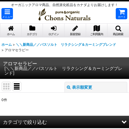
オーガニックアロマ商品、自然派化粧品をカナダよりお届けします！
メニュー
カート
ホーム
カテゴリ
ログイン
新規登録
ご利用案内
商品検索
ホーム
>
＼＼新商品／／バスソルト リラクシング＆カーミングブレンド
>
アロマセラピー
アロマセラピー
[
＼＼新商品／／バスソルト リラクシング＆カーミングブレ
ンド
]
表示順変更
閉じる
0
件
サブカテゴリ
:
カテゴリで絞り込む
表示数
: