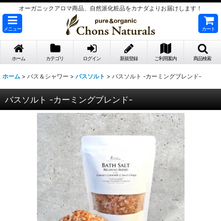
オーガニックアロマ商品、自然派化粧品をカナダよりお届けします！
メニュー
カート
ホーム
カテゴリ
ログイン
新規登録
ご利用案内
商品検索
ホーム
>
バス＆シャワー
>
バスソルト
>
バスソルト -カーミングブレンド-
バスソルト -カーミングブレンド-