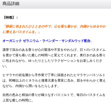
商品詳細
【特徴
】：
「静寂に包まれたひとときの中で、心を落ち着かせ、内側からゆるやか
に整えるバスタイムを。」
オーガニック
ゼラニウム・ラベンダー・サンダルウッド配合
。
濃厚で深みのある香りが心の緊張や不安をやわらげ、日々のバスタイム
を豊かで落ち着いた癒しの時間へと変えてくれます。奥行きのある香り
に包まれながら、ゆったりとしたリラクゼーションをお楽しみくださ
い。
ヒマラヤの岩塩層から手作業で丁寧に採掘されたヒマラヤンバスソルト
は、80種以上のミネラルと微量元素を豊富に含み、肌をやわらかく整え
ながら、内側から潤いをもたらします。
自然の恵みと精油の香りが織りなすバスソルトで、
毎日のバスタイムを
上質な癒しの時間に。