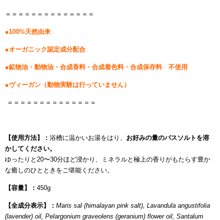
＝＝＝＝＝＝＝＝＝＝＝＝＝＝
●100%天然由来
●オーガニック認定成分配合
●鉱物油・動物油・合成香料・合成着色料・合成保存料 不使用
●ヴィーガン（動物実験は行っていません）
＝＝＝＝＝＝＝＝＝＝＝＝＝＝
【使用方法】：
浴槽に温かいお湯をはり、
お好みの量のバスソルトを溶
かしてください。
ゆったりと20〜30分ほど浸かり、ミネラルと極上の香りがもたらす豊か
な癒しのひとときをご堪能ください。
【容量】：
450g
【全成分表示】：
Maris sal (himalayan pink salt),
Lavandula angustifolia
(lavender) oil, Pelargonium graveolens (geranium) flower oil, Santalum