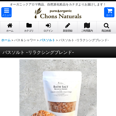
オーガニックアロマ商品、自然派化粧品をカナダよりお届けします！
メニュー
カート
ホーム
カテゴリ
ログイン
新規登録
ご利用案内
商品検索
ホーム
>
バス＆シャワー
>
バスソルト
>
バスソルト -リラクシングブレンド-
バスソルト -リラクシングブレンド-