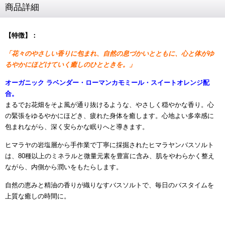
商品詳細
【特徴
】：
「花々のやさしい香りに包まれ、自然の息づかいとともに、心と体がゆ
るやかにほどけていく癒しのひとときを。」
オーガニック ラベンダー・ローマンカモミール・スイートオレンジ配
合。
まるでお花畑をそよ風が通り抜けるような、やさしく穏やかな香り。心
の緊張をゆるやかにほどき、疲れた身体を癒します。心地よい多幸感に
包まれながら、深く安らかな眠りへと導きます。
ヒマラヤの岩塩層から手作業で丁寧に採掘されたヒマラヤンバスソルト
は、80種以上のミネラルと微量元素を豊富に含み、肌をやわらかく整え
ながら、内側から潤いをもたらします。
自然の恵みと精油の香りが織りなすバスソルトで、
毎日のバスタイムを
上質な癒しの時間に。