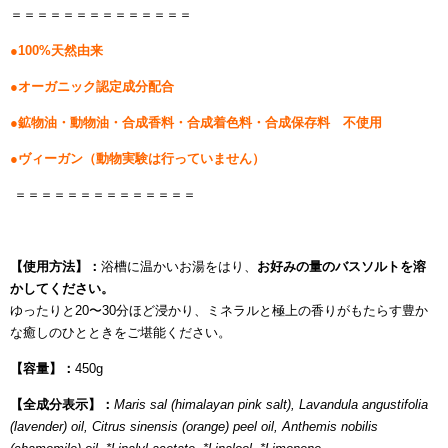
＝＝＝＝＝＝＝＝＝＝＝＝＝＝
●100%天然由来
●オーガニック認定成分配合
●鉱物油・動物油・合成香料・合成着色料・合成保存料 不使用
●ヴィーガン（動物実験は行っていません）
＝＝＝＝＝＝＝＝＝＝＝＝＝＝
【使用方法】：
浴槽に温かいお湯をはり、
お好みの量のバスソルトを溶
かしてください。
ゆったりと20〜30分ほど浸かり、ミネラルと極上の香りがもたらす豊か
な癒しのひとときをご堪能ください。
【容量】：
450g
【全成分表示】：
Maris sal (himalayan pink salt), Lavandula angustifolia
(lavender) oil, Citrus sinensis (orange) peel oil, Anthemis nobilis