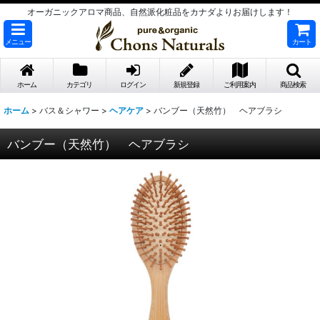
オーガニックアロマ商品、自然派化粧品をカナダよりお届けします！
メニュー
カート
ホーム
カテゴリ
ログイン
新規登録
ご利用案内
商品検索
ホーム
>
バス＆シャワー
>
ヘアケア
>
バンブー（天然竹） ヘアブラシ
バンブー（天然竹） ヘアブラシ