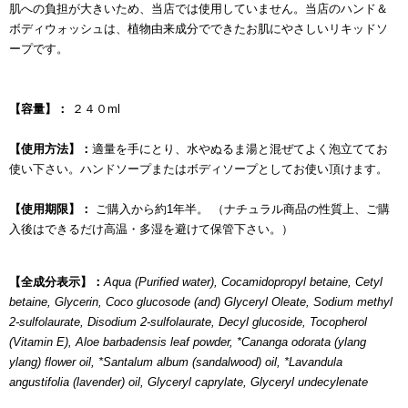
肌への負担が大きいため、当店では使用していません。当店のハンド＆
ボディウォッシュは、植物由来成分でできたお肌にやさしいリキッドソ
ープです。
【容量】：
２４０
ml
【使用方法】：
適量を手にとり、水やぬるま湯と混ぜてよく泡立ててお
使い下さい。
ハンドソープまたはボディソープとしてお使い頂けます。
【使用期限】：
ご購入から約1年半。 （ナチュラル商品の性質上、ご購
入後はできるだけ高温・多湿を避けて保管下さい。）
【全成分表示】：
Aqua (Purified water), Cocamidopropyl betaine, Cetyl
betaine, Glycerin, Coco glucosode (and) Glyceryl Oleate, Sodium methyl
2-sulfolaurate, Disodium 2-sulfolaurate, Decyl glucoside, Tocopherol
(Vitamin E), Aloe barbadensis leaf powder,
*
Cananga odorata (ylang
ylang) flower oil,
*
Santalum album (sandalwood) oil,
*
Lavandula
angustifolia (lavender) oil, Glyceryl caprylate, Glyceryl undecylenate