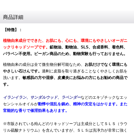
商品詳細
【特徴】：
植物由来成分でできた、お肌にも、心にも、環境にもやさしいオーガニ
ックリキッドソープです。
鉱物油、動物油、SLS、合成香料、着色料、
パラベン不使用。ビーガン商品のため、動物実験も行っておりません。
植物由来の成分
は全て微生物分解可能なため、
お肌だけでなく環境にも
やさしい石けんです。
過剰に皮脂を取り過ぎることなくやさしくお肌を
洗います。
敏感肌の方や湿疹、皮膚炎にお悩みの方にもお勧めの商品で
す。
イランイラン、サンダルウッド、ラベンダー
などのエキゾチックなエッ
センシャルオイルが
動悸や混乱を鎮め、精神の安定をはかります。また
官能的な香りで催淫効果もあります。
※市販されている殆んどのリキッドソープは主成分としてＳＬＳ（ラウ
リル硫酸ナトリウム）を含んでいますが、ＳＬＳは洗浄力が非常に強く