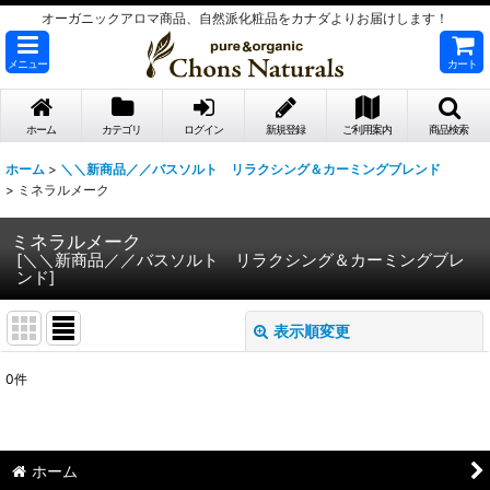
オーガニックアロマ商品、自然派化粧品をカナダよりお届けします！
メニュー
カート
ホーム
カテゴリ
ログイン
新規登録
ご利用案内
商品検索
ホーム
>
＼＼新商品／／バスソルト リラクシング＆カーミングブレンド
>
ミネラルメーク
ミネラルメーク
[
＼＼新商品／／バスソルト リラクシング＆カーミングブレ
ンド
]
表示順変更
閉じる
0
件
表示数
:
並び順
:
ホーム